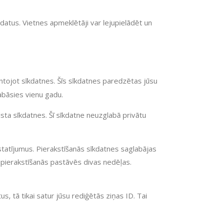
datus. Vietnes apmeklētāji var lejupielādēt un
ntojot sīkdatnes. Šīs sīkdatnes paredzētas jūsu
abāsies vienu gadu.
lsta sīkdatnes. Šī sīkdatne neuzglabā privātu
estatījumus. Pierakstīšanās sīkdatnes saglabājas
, pierakstīšanās pastāvēs divas nedēļas.
us, tā tikai satur jūsu rediģētās ziņas ID. Tai