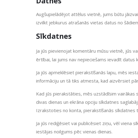
Datnes
Augšupielādējot attēlus vietnē, jums būtu jāizva
izvilkt jebkurus atrašanās vietas datus no šādie
Sīkdatnes
Ja jūs pievienojat komentāru mūsu vietnē, jūs va
ērtībai, lai jums nav nepieciešams ievadīt datus
Ja jūs apmeklēsiet pierakstīšanās lapu, mēs iesta
informāciju un tā tiks atmesta, kad aizvērsiet 
Kad jūs pierakstāties, mēs uzstādīsim vairākas sī
divas dienas un ekrāna opciju sīkdatnes saglabāj
Izrakstoties no konta, pierakstīšanās sīkdatnes 
Ja jūs rediģēsiet vai publicēsiet ziņu, vēl viena s
iestājas noilgums pēc vienas dienas.