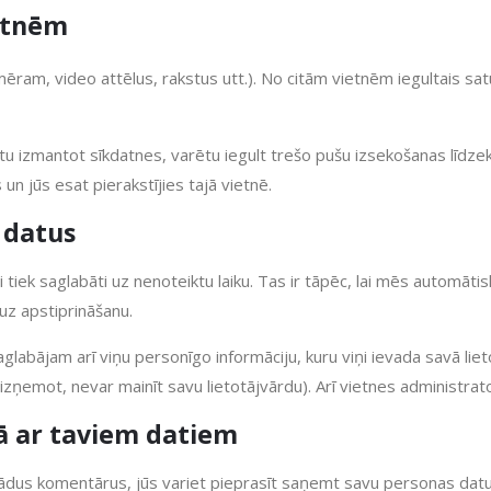
ietnēm
mēram, video attēlus, rakstus utt.). No citām vietnēm iegultais sa
u izmantot sīkdatnes, varētu iegult trešo pušu izsekošanas līdzek
 un jūs esat pierakstījies tajā vietnē.
 datus
tiek saglabāti uz nenoteiktu laiku. Tas ir tāpēc, lai mēs automātis
uz apstiprināšanu.
labājam arī viņu personīgo informāciju, kuru viņi ievada savā lietot
izņemot, nevar mainīt savu lietotājvārdu). Arī vietnes administrato
ībā ar taviem datiem
s kādus komentārus, jūs variet pieprasīt saņemt savu personas datu