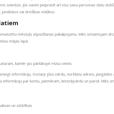
ms sniedzis. Jūs variet pieprasīt arī visu savu personas datu dzē
juridiskos vai drošības nolūkos.
datiem
utomatizētu mēstuļu atpazīšanas pakalpojumu. Mēs izmantojam dr
 mūsu mājas lapā.
saturam, kamēr jūs pārlūkojat mūsu vietni.
niegt informāciju, tostarp jūsu vārdu, norēķinu adresi, piegādes 
du informāciju par kontu, piemēram, lietotājvārdu un paroli. Mēs 
tmaksas un sūdzības