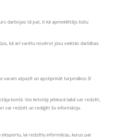
turs darbojas tā pat, it kā apmeklētājs būtu
ļus, kā arī varētu novērot jūsu veiktās darbības
ki varam atpazīt un apstiprināt turpmākos šī
āja kontā. Visi lietotāji jebkurā laikā var redzēt,
ri var redzēt un rediģēt šo informāciju.
 eksportu, lai redzētu informāciju, kurus par