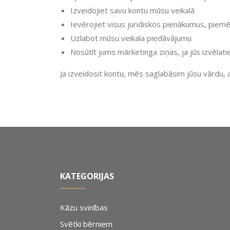
Izveidojiet savu kontu mūsu veikalā
Ievērojiet visus juridiskos pienākumus, pie
Uzlabot mūsu veikala piedāvājumu
Nosūtīt jums mārketinga ziņas, ja jūs izvēla
Ja izveidosit kontu, mēs saglabāsim jūsu vārdu, 
KATEGORIJAS
Kāzu svinības
Svētki bērniem