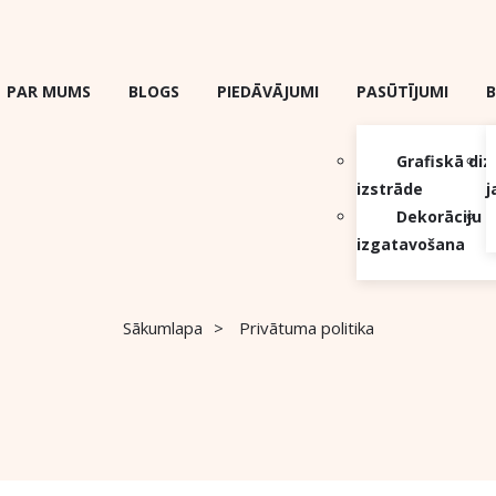
PAR MUMS
BLOGS
PIEDĀVĀJUMI
PASŪTĪJUMI
B
Grafiskā diz
izstrāde
j
Dekorāciju
izgatavošana
Sākumlapa
Privātuma politika