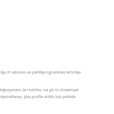
āju IP adreses un pārlūkprogrammas lietotāja
kalpojumam, lai redzētu, vai jūs to izmantojat.
prināšanas, jūsu profila attēls būs publiski