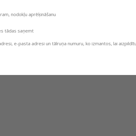
mēram, nodokļu aprēķināšanu
ties tādas saņemt
adresi, e-pasta adresi un tālruņa numuru, ko izmantos, lai aizpild