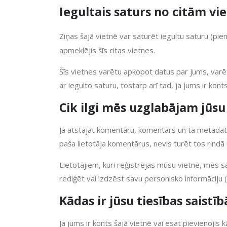
Iegultais saturs no citām v
Ziņas šajā vietnē var saturēt iegultu saturu (pie
apmeklējis šīs citas vietnes.
Šīs vietnes varētu apkopot datus par jums, varēt
ar iegulto saturu, tostarp arī tad, ja jums ir konts
Cik ilgi mēs uzglabājam jūsu
Ja atstājat komentāru, komentārs un tā metadati 
paša lietotāja komentārus, nevis turēt tos rindā 
Lietotājiem, kuri reģistrējas mūsu vietnē, mēs sag
rediģēt vai izdzēst savu personisko informāciju (
Kādas ir jūsu tiesības saist
Ja jums ir konts šajā vietnē vai esat pievienoji