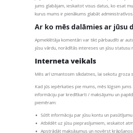
jums glabājam, ieskaitot visus datus, ko esat mu
kurus mums ir pienākums glabāt administratīvos, 
Ar ko mēs dalāmies ar jūsu 
Apmeklētāja komentāri var tikt pārbaudīti ar a
jūsu vārdu, norādītās intereses un jūsu statusu
Interneta veikals
Mēs arī izmantosim sīkdatnes, lai sekotu groza 
Kad jūs iepērkaties pie mums, mēs lūgsim jums s
informāciju par kredītkarti / maksājumu un papil
piemēram:
Sūtīt informāciju par jūsu kontu un pasūtījumu
Atbildēt uz jūsu pieprasījumiem, ieskaitot a
Apstrādāt maksājumus un novērst krāpšanos