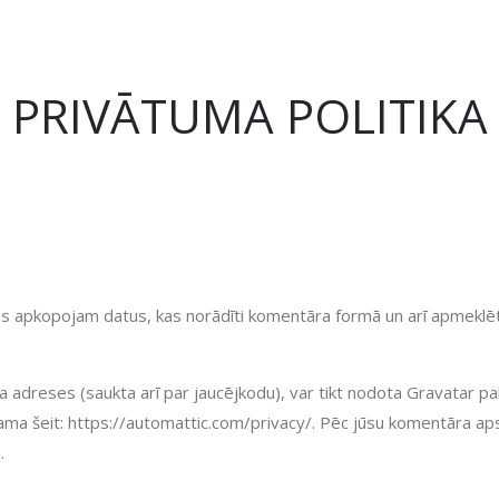
PRIVĀTUMA POLITIKA
s apkopojam datus, kas norādīti komentāra formā un arī apmeklēt
a adreses (saukta arī par jaucējkodu), var tikt nodota Gravatar pa
ama šeit: https://automattic.com/privacy/. Pēc jūsu komentāra apsti
.