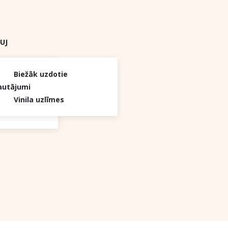
UJ
aina
Biežāk uzdotie
autājumi
Vinila uzlīmes