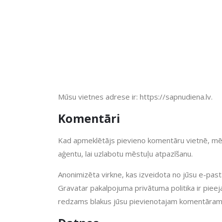
Mūsu vietnes adrese ir: https://sapnudiena.lv.
Komentāri
Kad apmeklētājs pievieno komentāru vietnē, mē
aģentu, lai uzlabotu mēstuļu atpazīšanu.
Anonimizēta virkne, kas izveidota no jūsu e-past
Gravatar pakalpojuma privātuma politika ir pieej
redzams blakus jūsu pievienotajam komentāram