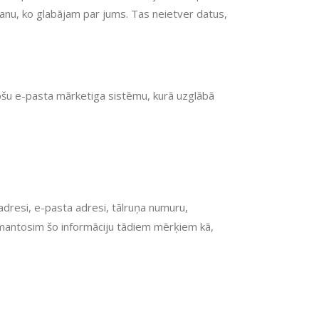
šanu, ko glabājam par jums. Tas neietver datus,
ošu e-pasta mārketiga sistēmu, kurā uzglābā
adresi, e-pasta adresi, tālruņa numuru,
izmantosim šo informāciju tādiem mērķiem kā,