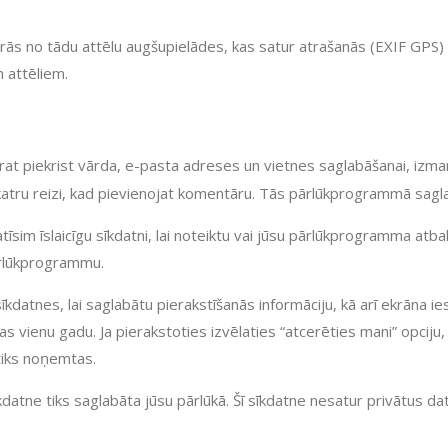
irās no tādu attēlu augšupielādes, kas satur atrašanās (EXIF GPS) 
m attēliem.
rat piekrist vārda, e-pasta adreses un vietnes saglabāšanai, izma
 katru reizi, kad pievienojat komentāru. Tās pārlūkprogrammā sagl
tīsim īslaicīgu sīkdatni, lai noteiktu vai jūsu pārlūkprogramma atba
pārlūkprogrammu.
kdatnes, lai saglabātu pierakstīšanās informāciju, kā arī ekrāna i
as vienu gadu. Ja pierakstoties izvēlaties “atcerēties mani” opciju
tiks noņemtas.
īkdatne tiks saglabāta jūsu pārlūkā. Šī sīkdatne nesatur privātus dat