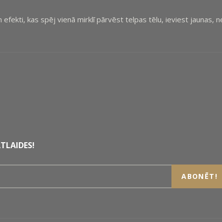
un efekti, kas spēj vienā mirklī pārvēst telpas tēlu, ieviest jaunas,
TLAIDES!
ABONĒT!