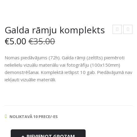
Galda rāmju komplekts
Original
Current
tikla
rtel
€
5.00
€
35.00
vāz
pu
price
price
es
dek
Nomas piedāvājums (72h). Galda rāmji (zeltīts) piemēroti
was:
is:
ora
nelielielu vizuālu materiālu vai fotogrāfiju (100x150mm)
demonstrēšanai. Komplektā ietlipst 10 gab. Piedāvājumā nav
tīvo
€35.00.
€5.00.
iekļauti vizuālie materiāli.
stat
īvu
ko
mpl
ekt
NOLIKTAVĀ 10 PRECE/-ES
s
Galda
PIEVIENOT GROZAM