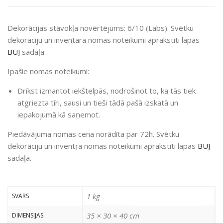
Dekorācijas stāvokļa novērtējums: 6/10 (Labs). Svētku
dekorāciju un inventāra nomas noteikumi aprakstīti lapas
BUJ
sadaļā.
Īpašie nomas noteikumi:
Drīkst izmantot iekštelpās, nodrošinot to, ka tās tiek
atgriezta tīri, sausi un tieši tādā pašā izskatā un
iepakojumā kā saņemot.
Piedāvājuma nomas cena norādīta par 72h. Svētku
dekorāciju un inventŗa nomas noteikumi aprakstīti lapas
BUJ
sadaļā.
1 kg
SVARS
35 × 30 × 40 cm
DIMENSIJAS