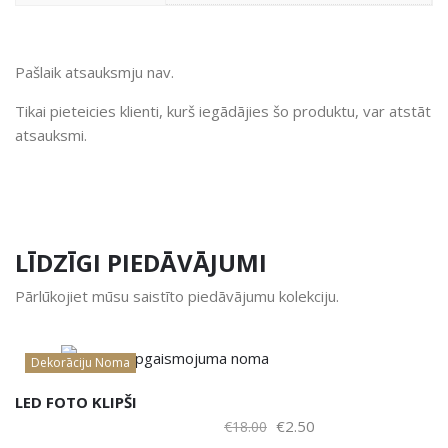
Pašlaik atsauksmju nav.
Tikai pieteicies klienti, kurš iegādājies šo produktu, var atstāt
atsauksmi.
LĪDZĪGI PIEDĀVĀJUMI
Pārlūkojiet mūsu saistīto piedāvājumu kolekciju.
Dekorāciju Noma
LED FOTO KLIPŠI
Original
Current
€
2.50
€
18.00