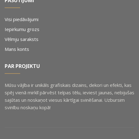
PASŪTĪJUMI
Visi piedāvājumi
Iepirkumu grozs
Vēlmju saraksts
Mans konts
PAR PROJEKTU
Mūsu vājība ir unikāls grafiskais dizains, dekori un efekti, kas
spēj vienā mirklī pārvēst telpas tēlu, ieviest jaunas, nebijušas
sajūtas un noskaņot viesus kārtīgai svinēšanai. Uzbursim
svinību noskaņu kopā!