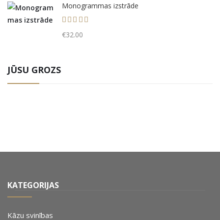
Monogrammas izstrāde
€
32.00
JŪSU GROZS
KATEGORIJAS
Kāzu svinības