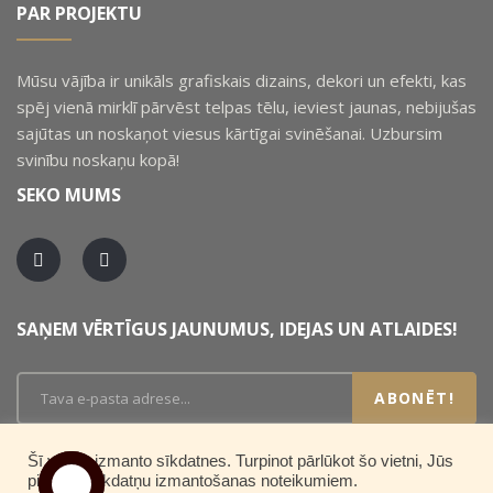
PAR PROJEKTU
Mūsu vājība ir unikāls grafiskais dizains, dekori un efekti, kas
spēj vienā mirklī pārvēst telpas tēlu, ieviest jaunas, nebijušas
sajūtas un noskaņot viesus kārtīgai svinēšanai. Uzbursim
svinību noskaņu kopā!
SEKO MUMS
SAŅEM VĒRTĪGUS JAUNUMUS, IDEJAS UN ATLAIDES!
ABONĒT!
Šī vietne izmanto sīkdatnes. Turpinot pārlūkot šo vietni, Jūs
piekrītat sīkdatņu izmantošanas noteikumiem.
COPYRIGHT © SAPŅUDIENA.LV. VISAS TIESĪBAS PATURĒTAS.