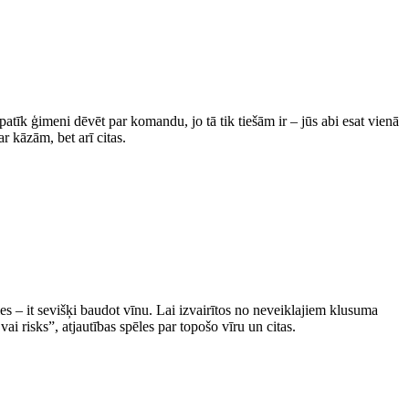
īk ģimeni dēvēt par komandu, jo tā tik tiešām ir – jūs abi esat vienā
ar kāzām, bet arī citas.
s – it sevišķi baudot vīnu. Lai izvairītos no neveiklajiem klusuma
ai risks”, atjautības spēles par topošo vīru un citas.