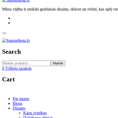
Mūsu vājība ir unikāls grafiskais dizains, dekori un efekti, kas spēj v
Search
Meklēt
0
Vēlmju saraksts
Cart
Par mums
Blogs
Dizains
Kāzu svinības
Dzimšanas dienas