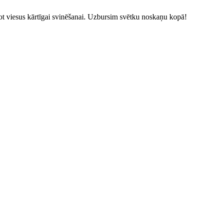
kaņot viesus kārtīgai svinēšanai. Uzbursim svētku noskaņu kopā!