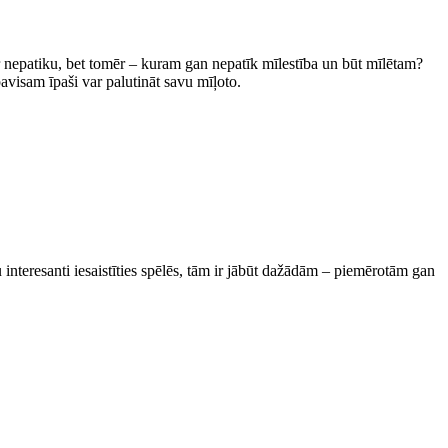
 ar nepatiku, bet tomēr – kuram gan nepatīk mīlestība un būt mīlētam?
pavisam īpaši var palutināt savu mīļoto.
nteresanti iesaistīties spēlēs, tām ir jābūt dažādām – piemērotām gan