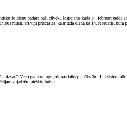
mantisku šo dienu padara paši cilvēki. Iespējams kāds 14. februāri gaida
n būs mīlēti, arī viņi priecāsies, ka ir tāda diena kā 14. februāris, kurā 
 aizvadīt Veco gadu un uguņošanas laiks pienāks ātri. Lai visiem būtu i
tājam vajadzētu piešķirt balvu.