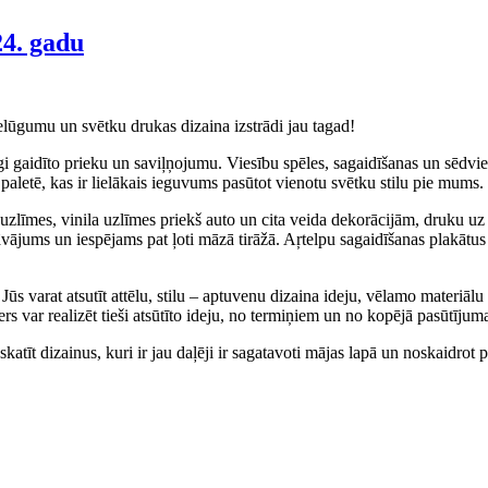
24. gadu
ielūgumu un svētku drukas dizaina izstrādi jau tagad!
i gaidīto prieku un saviļņojumu. Viesību spēles, sagaidīšanas un sēdviet
 paletē, kas ir lielākais ieguvums pasūtot vienotu svētku stilu pie mums.
uzlīmes, vinila uzlīmes priekš auto un cita veida dekorācijām, druku uz 
āvājums un iespējams pat ļoti māzā tirāžā. Aŗtelpu sagaidīšanas plakāt
. Jūs varat atsutīt attēlu, stilu – aptuvenu dizaina ideju, vēlamo materi
rs var realizēt tieši atsūtīto ideju, no termiņiem un no kopējā pasūtīju
atīt dizainus, kuri ir jau daļēji ir sagatavoti mājas lapā un noskaidrot p