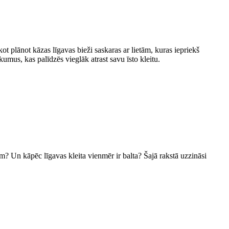
ot plānot kāzas līgavas bieži saskaras ar lietām, kuras iepriekš
kumus, kas palīdzēs vieglāk atrast savu īsto kleitu.
m? Un kāpēc līgavas kleita vienmēr ir balta? Šajā rakstā uzzināsi