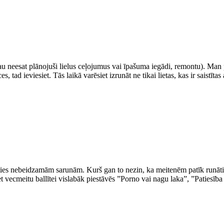
neesat plānojuši lielus ceļojumus vai īpašuma iegādi, remontu). Man pat
ad ieviesiet. Tās laikā varēsiet izrunāt ne tikai lietas, kas ir saistītas 
ties nebeidzamām sarunām. Kurš gan to nezin, ka meitenēm patīk runātie
et vecmeitu ballītei vislabāk piestāvēs ”Porno vai nagu laka”, ”Patiesība v