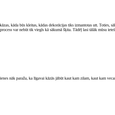
as, kāda būs kleitas, kādas dekorācijas tiks izmantotas utt. Toties, sāk
 process var nebūt tik viegls kā sākumā šķita. Tādēļ lasi tālāk mūsu ietei
rienes nāk paraža, ka līgavai kāzās jābūt kaut kam zilam, kaut kam veca