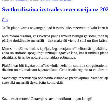
Svētku dizaina izstrādes rezervācija uz 20
Cits
Ja Tu plāno kāzas nākamgad, tad ir īstais laiks rezervēt unikālu kāzu 
Mēs radām dizainu, kas svētkos palīdz uzburt svinīgu gaisotni, rada ilg
pārējie drukājamie materiāli – tiek maketēti vienotā stilā un jūsu krāsu
Mums ir dažādas drukas iepējas, Izgatavojam arī lielformāta plakātus, 
zelta un sudraba spoguļtoņu uzlīmju izgatavošana, kas ir unikāls pied
plastikāta, tā lai tie noturētu floristikas rotājumus.
Plakāti var būt izgatavoti arī no vinila, zelta un sudraba spoguļtoņiem
dizainu un cik maksātu izgatavošana. Cena ir atkarīga no tā vai dizaine
Savlaicīga rezervuācija nodrošina vislabāko piedāvājumu. Varat arī apsk
atsevišķi materiāli dekorāciju komplektā.
Sazinies ar mums! Gatavojies savam notikumam jau laicīgi!