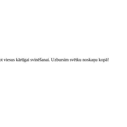
kaņot viesus kārtīgai svinēšanai. Uzbursim svētku noskaņu kopā!