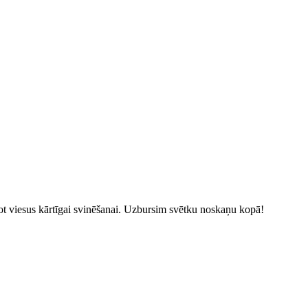
kaņot viesus kārtīgai svinēšanai. Uzbursim svētku noskaņu kopā!