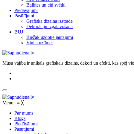
Ballītes un citi svētki
Piedāvājumi
Pasūtījumi
Grafiskā dizaina izstrāde
Dekorāciju izgatavošana
BUJ
Biežāk uzdotie jautājumi
Vinila uzlīmes
Mūsu vājība ir unikāls grafiskais dizains, dekori un efekti, kas spēj v
Menu
≡
╳
Par mums
Blogs
Piedāvājumi
Pasūtījumi