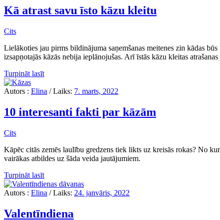
Kā atrast savu īsto kāzu kleitu
Cits
Lielākoties jau pirms bildinājuma saņemšanas meitenes zin kādas būs kāz
izsapņotajās kāzās nebija ieplānojušas. Arī īstās kāzu kleitas atrašanas
Turpināt lasīt
Autors :
Elina
/
Laiks:
7. marts, 2022
10 interesanti fakti par kāzām
Cits
Kāpēc citās zemēs laulību gredzens tiek likts uz kreisās rokas? No ku
vairākas atbildes uz šāda veida jautājumiem.
Turpināt lasīt
Autors :
Elina
/
Laiks:
24. janvāris, 2022
Valentīndiena