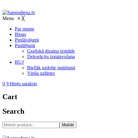
Menu
≡
╳
Par mums
Blogs
Piedāvājumi
Pasūtījumi
Grafiskā dizaina izstrāde
Dekorāciju izgatavošana
BUJ
Biežāk uzdotie jautājumi
Vinila uzlīmes
0
Vēlmju saraksts
Cart
Search
Meklēt