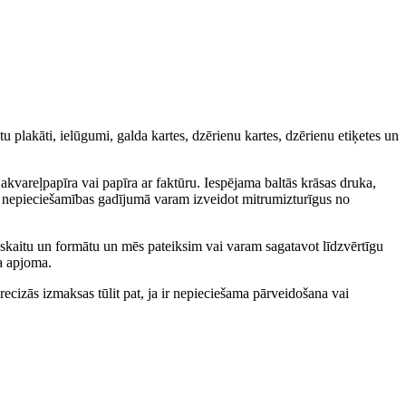
u plakāti, ielūgumi, galda kartes, dzērienu kartes, dzērienu etiķetes un
akvareļpapīra vai papīra ar faktūru. Iespējama baltās krāsas druka,
us nepieciešamības gadījumā varam izveidot mitrumizturīgus no
ālu skaitu un formātu un mēs pateiksim vai varam sagatavot līdzvērtīgu
ma apjoma.
recizās izmaksas tūlit pat, ja ir nepieciešama pārveidošana vai