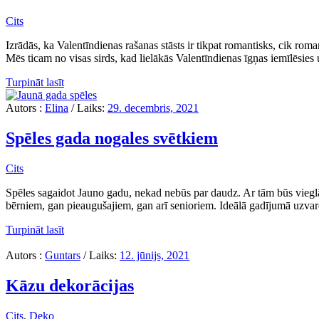
Cits
Izrādās, ka Valentīndienas rašanas stāsts ir tikpat romantisks, cik ro
Mēs ticam no visas sirds, kad lielākās Valentīndienas īgņas iemīlēsies u
Turpināt lasīt
Autors :
Elina
/
Laiks:
29. decembris, 2021
Spēles gada nogales svētkiem
Cits
Spēles sagaidot Jauno gadu, nekad nebūs par daudz. Ar tām būs vieglāk
bērniem, gan pieaugušajiem, gan arī senioriem. Ideālā gadījumā uzvarē
Turpināt lasīt
Autors :
Guntars
/
Laiks:
12. jūnijs, 2021
Kāzu dekorācijas
Cits
,
Deko