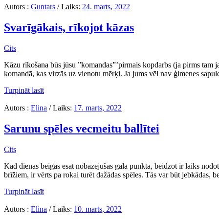
Autors :
Guntars
/
Laiks:
24. marts, 2022
Svarīgākais, rīkojot kāzas
Cits
Kāzu rīkošana būs jūsu ”komandas”’pirmais kopdarbs (ja pirms tam jau 
komandā, kas virzās uz vienotu mērķi. Ja jums vēl nav ģimenes sapulces, t
Turpināt lasīt
Autors :
Elina
/
Laiks:
17. marts, 2022
Sarunu spēles vecmeitu ballītei
Cits
Kad dienas beigās esat nobāzējušās gala punktā, beidzot ir laiks nodo
brīžiem, ir vērts pa rokai turēt dažādas spēles. Tās var būt jebkādas, b
Turpināt lasīt
Autors :
Elina
/
Laiks:
10. marts, 2022