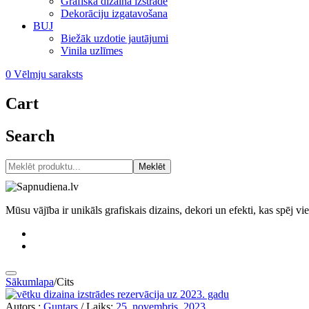
Grafiskā dizaina izstrāde
Dekorāciju izgatavošana
BUJ
Biežāk uzdotie jautājumi
Vinila uzlīmes
0
Vēlmju saraksts
Cart
Search
Meklēt
Mūsu vājība ir unikāls grafiskais dizains, dekori un efekti, kas spēj v
Sākumlapa
/
Cits
Autors :
Guntars
/
Laiks:
25. novembris, 2023