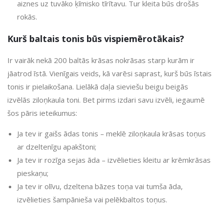
aiznes uz tuvāko ķīmisko tīrītavu. Tur kleita būs drošās
rokās.
Kurš baltais tonis būs vispiemērotākais?
Ir vairāk nekā 200 baltās krāsas nokrāsas starp kurām ir
jāatrod īstā. Vienīgais veids, kā varēsi saprast, kurš būs īstais
tonis ir pielaikošana. Lielākā daļa sieviešu beigu beigās
izvēlās ziloņkaula toni. Bet pirms izdari savu izvēli, iegaumē
šos pāris ieteikumus:
Ja tev ir gaišs ādas tonis – meklē ziloņkaula krāsas toņus
ar dzeltenīgu apakštoni;
Ja tev ir rozīga sejas āda – izvēlieties kleitu ar krēmkrāsas
pieskaņu;
Ja tev ir olīvu, dzeltena bāzes toņa vai tumša āda,
izvēlieties šampānieša vai pelēkbaltos toņus.