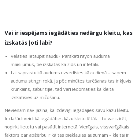
Vai ir iespējams iegādāties nedārgu kleitu, kas
izskatās ļoti labi?
Vēlaties ietaupīt naudu? Pārskati rayon auduma
maisījumus, tie izskatās kā zīds un ir lētāki.
Lai saprastu kā audums uzvedīsies kāzu dienā – saņem
audumu stingri rokā. Ja pēc minūtes turēšanas tas ir kļuvis
krunkains, saburzījie, tad vari iedomāties kā kleita
izskatīsies uz mičošanu.
Nevienam nav jāzina, ka izdevīgi iegādājies savu kāzu kleitu.
Ir dažādi veidi kā iegādāties kāzu kleitu lētāk – to var izīrēt,
nopirkt lietotu vai pasūtīt internetā. Vienīgais, vissvarīgākais
faktors par apģērbu ir kā tas piekļaujas augumam – kleitai ir