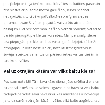
pat jādejo ar to!Ja ienākot baznīcā vēlies izskatīties pasakaini,
tev pietiks ar pusotra metra garu šlepi, kuras nešanai
nevajadzēs citu cilvēku palīdzību.Neatkarīgi no šlepes
garuma, savam šuvējam pajautā, vai varētu atrast kādu
risinājumu, lai pēc ceremonijas šlepi varētu noņemt, vai arī to
varētu piepogāt pie kleitas korsetes. Man personīgi šlepe
tika piepogāta pie kleitas, bet vakar gaitā dejojot, tā bieži
atpogājās un krita nost. Kā arī, noteikti izmēģiniet visus
šuvēja ieteiktos variantus un pārliecinieties vai tas tiešām ir
tas, ko tu vēlies.
Vai uz otrajām kāzām var vilkt baltu kleitu?
Pavisam noteikti! Tā ir tava kāzu dienu, jūsu svētku diena un
tu vari vilkt tieši to, ko vēlies. Līgavas ejot baznīcā velk baltu
tādējādi parādot savu nevainību, kas mūsdienās ir novecojis.
Ja tu uz savām otrajām kāzām vēlies vilkt baltu apģērbu, tad