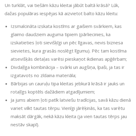
Un turklāt, vai tiešām kāzu kleitai jābūt baltā krāsā? Lūk,
dažas populāras iespējas kā aizvietot balto kāzu kleitu:
Izsmalcināta izskata kostīms ar gaišiem svārkiem, kas
glaimo daudziem auguma tipiem (pārliecinies, ka
izskatieties ļoti sievišķīgi un pēc līgavas, nevis biznesa
sievietes, kura grasās noslēgt līgumu). Pēc tam kostīma
atsevišķās detaļas varēsi pieskaņot ikdienas apģērbam;
Divdaļīga kombinācija – svārki un augšiņa, īpaši, ja tas ir
izgatavots no zīdaina materiāla;
Bārbijas un cauruļu tipa kleitas jebkurā krāsā ir jauks un
rotaļīgs koptēls dažādiem atgadījumiem;
Ja jums abiem ļoti patīk latviešu tradīcijas, savā kāzu dienā
variet vilkt tautas tērpu. Vienīgi jārēķinās, ka tas varētu
maksāt dārgāk, nekā kāzu kleita (ja vien tautas tērps jau
nestāv skapī).