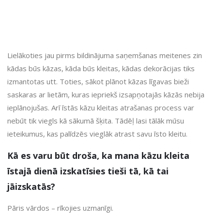
Lielākoties jau pirms bildinājuma saņemšanas meitenes zin
kādas būs kāzas, kāda būs kleitas, kādas dekorācijas tiks
izmantotas utt. Toties, sākot plānot kāzas līgavas bieži
saskaras ar lietām, kuras iepriekš izsapņotajās kāzās nebija
ieplānojušas. Arī īstās kāzu kleitas atrašanas process var
nebūt tik viegls kā sākumā šķita. Tādēļ lasi tālāk mūsu
ieteikumus, kas palīdzēs vieglāk atrast savu īsto kleitu.
Kā es varu būt droša, ka mana kāzu kleita
īstajā dienā izskatīsies tieši tā, kā tai
jāizskatās?
Pāris vārdos – rīkojies uzmanīgi.