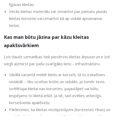
līgavas kleitas;
Vecās kleitas materiālu var izmantot par pamatu jaunās
kleitas korsetei vai izmantot kā ap vidukli apsienamai
lentei.
Kas man būtu jāzina par kāzu kleitas
apakšsvārkiem
Ļoti daudz uzmanības tiek pievērsts kleitas ārpusei un ir ļoti
viegli aizmirst par pašu svarīgāko lietu – infrastruktūru.
Ideālā variantā meklē kleitu ar korseti, tā tu izskatīsies
vislabāk – tiks izceltas krūtis un viduklis. Ja tomēr tevis
izvēlētajai kleitai nav korsetes, pajautājiet vai būtu
iespējams to kleitā iešūt. Ja nē, tad izvēlies attiecīgu
korsešveida apakšveļu;
Pārliecinies, ka kleitas nostiprinājumi (koresetes ribas) un