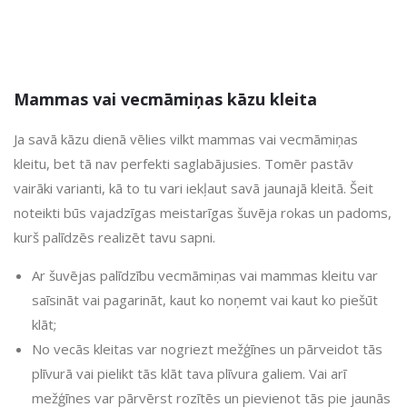
Mammas vai vecmāmiņas kāzu kleita
Ja savā kāzu dienā vēlies vilkt mammas vai vecmāmiņas
kleitu, bet tā nav perfekti saglabājusies. Tomēr pastāv
vairāki varianti, kā to tu vari iekļaut savā jaunajā kleitā. Šeit
noteikti būs vajadzīgas meistarīgas šuvēja rokas un padoms,
kurš palīdzēs realizēt tavu sapni.
Ar šuvējas palīdzību vecmāmiņas vai mammas kleitu var
saīsināt vai pagarināt, kaut ko noņemt vai kaut ko piešūt
klāt;
No vecās kleitas var nogriezt mežģīnes un pārveidot tās
plīvurā vai pielikt tās klāt tava plīvura galiem. Vai arī
mežģīnes var pārvērst rozītēs un pievienot tās pie jaunās