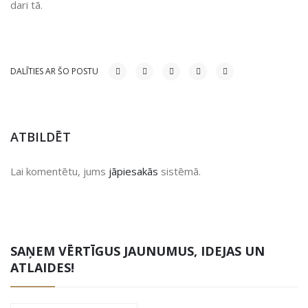
dari tā.
DALĪTIES AR ŠO POSTU
ATBILDĒT
Lai komentētu, jums
jāpiesakās
sistēmā.
SAŅEM VĒRTĪGUS JAUNUMUS, IDEJAS UN
ATLAIDES!