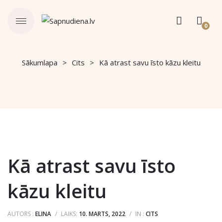
0
Sākumlapa
Cits
Kā atrast savu īsto kāzu kleitu
Kā atrast savu īsto
kāzu kleitu
AUTORS :
ELINA
/
LAIKS:
10. MARTS, 2022
/
IN :
CITS