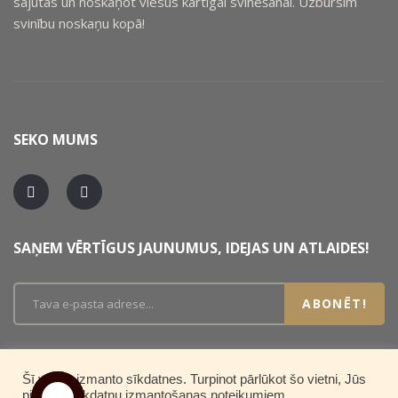
sajūtas un noskaņot viesus kārtīgai svinēšanai. Uzbursim
svinību noskaņu kopā!
SEKO MUMS
SAŅEM VĒRTĪGUS JAUNUMUS, IDEJAS UN ATLAIDES!
ABONĒT!
Šī vietne izmanto sīkdatnes. Turpinot pārlūkot šo vietni, Jūs
piekrītat sīkdatņu izmantošanas noteikumiem.