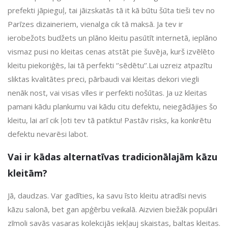
prefekti jāpieguļ, tai jāizskatās tā it kā būtu šūta tieši tev no
Parīzes dizaineriem, vienalga cik tā maksā. Ja tev ir
ierobežots budžets un plāno kleitu pasūtīt internetā, ieplāno
vismaz pusi no kleitas cenas atstāt pie šuvēja, kurš izvēlēto
kleitu piekoriģēs, lai tā perfekti ‘’sēdētu’’.Lai uzreiz atpazītu
sliktas kvalitātes preci, pārbaudi vai kleitas dekori viegli
nenāk nost, vai visas vīles ir perfekti nošūtas. Ja uz kleitas
pamani kādu plankumu vai kādu citu defektu, neiegādājies šo
kleitu, lai arī cik ļoti tev tā patiktu! Pastāv risks, ka konkrētu
defektu nevarēsi labot.
Vai ir kādas alternatīvas tradicionālajām kāzu
kleitām?
Jā, daudzas. Var gadīties, ka savu īsto kleitu atradīsi nevis
kāzu salonā, bet gan apģērbu veikalā. Aizvien biežāk populāri
zīmoli savās vasaras kolekcijās iekļauj skaistas, baltas kleitas.