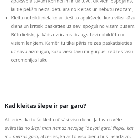
apakšveļa tavam ķermenim ir tik tuvu, cik vien iespējams,
lai tie pēkšņi neizslīdētu ārā no kleitas un nebūtu redzami;
Kleitu noteikti pielaiko ar tieši to apakšveļu, kuru vilksi kāzu
dienā un kritiski paskaties uz sevi spogulī no visām pusēm.
Būtu lieliski, ja kāds uzticams draugs tevi nobildētu no
visiem leņķiem. Kamēr tu tikai pāris reizes paskatīsieties
uz savu aizmuguri, kāzu viesi tavu mugurpusi redzēs visu
ceremonijas laiku.
Kad kleitas šlepe ir par garu?
Atceries, ka tu šo kleitu nēsāsi visu dienu. Ja tava izvēle
svārstās no
šlepi man nemaz nevajag
līdz
ļoti garai šlepei, kas
ir 5 metrus gara
, atceries, ka ar to visu dienu būs jāsadzīvo,