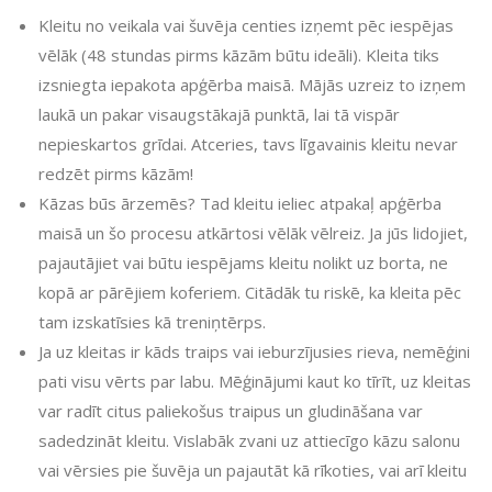
Kleitu no veikala vai šuvēja centies izņemt pēc iespējas
vēlāk (48 stundas pirms kāzām būtu ideāli). Kleita tiks
izsniegta iepakota apģērba maisā. Mājās uzreiz to izņem
laukā un pakar visaugstākajā punktā, lai tā vispār
nepieskartos grīdai. Atceries, tavs līgavainis kleitu nevar
redzēt pirms kāzām!
Kāzas būs ārzemēs? Tad kleitu ieliec atpakaļ apģērba
maisā un šo procesu atkārtosi vēlāk vēlreiz. Ja jūs lidojiet,
pajautājiet vai būtu iespējams kleitu nolikt uz borta, ne
kopā ar pārējiem koferiem. Citādāk tu riskē, ka kleita pēc
tam izskatīsies kā treniņtērps.
Ja uz kleitas ir kāds traips vai ieburzījusies rieva, nemēģini
pati visu vērts par labu. Mēģinājumi kaut ko tīrīt, uz kleitas
var radīt citus paliekošus traipus un gludināšana var
sadedzināt kleitu. Vislabāk zvani uz attiecīgo kāzu salonu
vai vērsies pie šuvēja un pajautāt kā rīkoties, vai arī kleitu